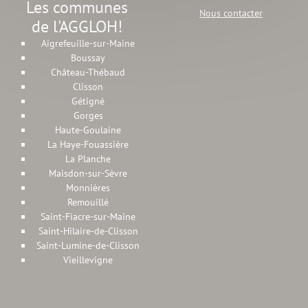
Les communes
Nous contacter
de l'AGGLOH!
Aigrefeuille-sur-Maine
Boussay
Château-Thébaud
Clisson
Gétigné
Gorges
Haute-Goulaine
La Haye-Fouassière
La Planche
Maisdon-sur-Sèvre
Monnières
Remouillé
Saint-Fiacre-sur-Maine
Saint-Hilaire-de-Clisson
Saint-Lumine-de-Clisson
Vieillevigne