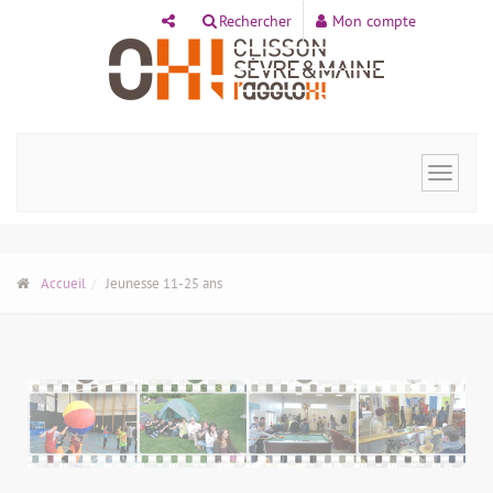
Panneau de gestion des cookies
Rechercher
Mon compte
Toggle
navigat
Accueil
Jeunesse 11-25 ans