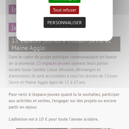
Inscriptions : mode d'emploi
Tout refuser
PERSONNALISER
Jeunesse 11-17 ans
15 espaces-jeunes à Clisson Sèvre et
Maine Agglo
Dans le cadre du projet politique communautaire en faveur
de la jeunesse,
15 espaces-jeunes
ouvrent leurs portes
durant toute l'année. Lieux d'écoute, d'échanges et
d'animation, ils sont accessibles à tous les jeunes de Clisson
Sèvre et Maine Agglo âgés de 11 à 17 ans.
Pour venir à l'espace-jeunes quand tu le souhaites, participer
aux activités et sorties, t'engager sur des projets ou encore
partir en séjour.
L'adhésion est à 10 € pour toute l'année scolaire.