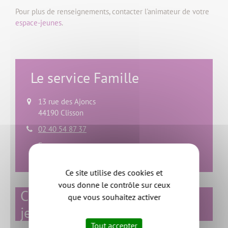
Pour plus de renseignements, contacter l'animateur de votre
espace-jeunes
.
Le service Famille
13 rue des Ajoncs
44190 Clisson
02 40 54 87 37
Envoyer un message
Ce site utilise des cookies et
vous donne le contrôle sur ceux
Charte jeunesse des espaces-
que vous souhaitez activer
jeunes
Tout accepter