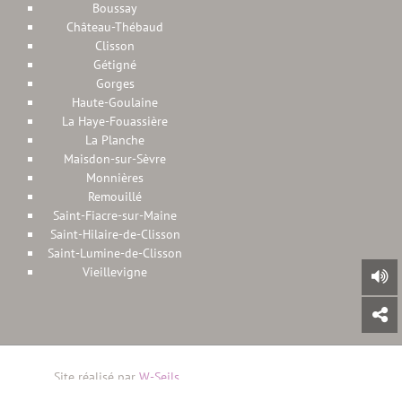
Boussay
Château-Thébaud
Clisson
Gétigné
Gorges
Haute-Goulaine
La Haye-Fouassière
La Planche
Maisdon-sur-Sèvre
Monnières
Remouillé
Saint-Fiacre-sur-Maine
Saint-Hilaire-de-Clisson
Saint-Lumine-de-Clisson
Vieillevigne
Site réalisé par
W-Seils