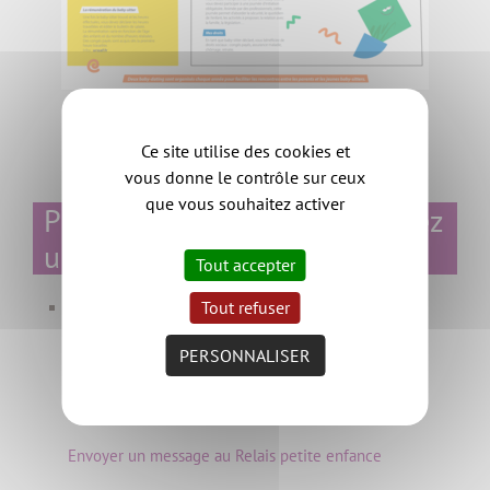
Ce site utilise des cookies et
vous donne le contrôle sur ceux
que vous souhaitez activer
Plus d'infos si vous recherchez
un(e) baby-sitter...
Tout accepter
au Relais petite enfance
Tout refuser
02 40 54 54 64
PERSONNALISER
Du lundi au vendredi de 9h à 12h30 et de
13h30 à 17h (fermé le jeudi après-midi)
Envoyer un message au Relais petite enfance