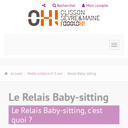
Panneau de gestion des cookies
Rechercher
Mon compte
Toggle
navigat
Accueil
Petite enfance 0-3 ans
Relais Baby-sitting
Le Relais Baby-sitting
Le Relais Baby-sitting, c'est
quoi ?