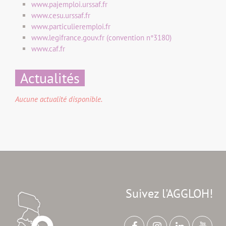
www.pajemploi.urssaf.fr
www.cesu.urssaf.fr
www.particulieremploi.fr
www.legifrance.gouv.fr (convention n°3180)
www.caf.fr
Actualités
Aucune actualité disponible.
Suivez l'AGGLOH!