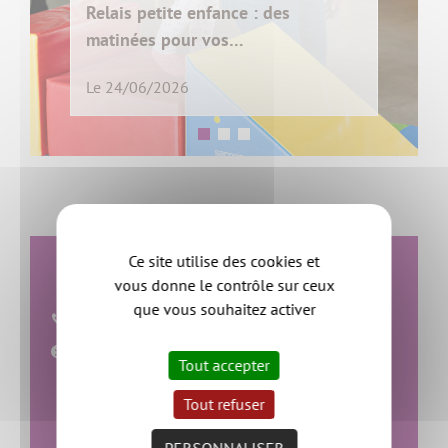
petite enfance : des
es pour vos…
Prendre le tob
06/2026
06/05/2026
Ce site utilise des cookies et
Relais petite enfance
vous donne le contrôle sur ceux
que vous souhaitez activer
02 40 54 54 64
du lundi au vendredi (fermé le jeudi après-midi)
Tout accepter
de 9h à 12h30 et de 14h à 17h30
Tout refuser
Lieux et horaires des permanences
PERSONNALISER