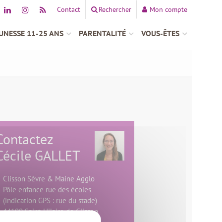
Contact
Rechercher
Mon compte
UNESSE 11-25 ANS
PARENTALITÉ
VOUS-ÊTES
Contactez
Cécile GALLET
Clisson Sèvre & Maine Agglo
Pôle enfance rue des écoles
(indication GPS : rue du stade)
44190 Saint-Hilaire de Clisson