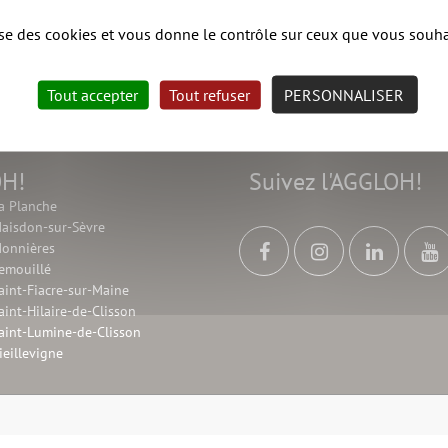
lise des cookies et vous donne le contrôle sur ceux que vous souha
Tout accepter
Tout refuser
PERSONNALISER
OH!
Suivez l'AGGLOH!
a Planche
aisdon-sur-Sèvre
onnières
emouillé
aint-Fiacre-sur-Maine
aint-Hilaire-de-Clisson
aint-Lumine-de-Clisson
ieillevigne