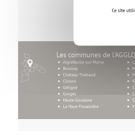
Ce site uti
Les communes de l'AGGL
Aigrefeuille-sur-Maine
L
Boussay
M
Château-Thébaud
M
Clisson
R
Gétigné
S
Gorges
S
Haute-Goulaine
S
La Haye-Fouassière
V