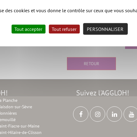
lise des cookies et vous donne le contrôle sur ceux que vous souha
Tout accepter
Tout refuser
PERSONNALISER
RETOUR
OH!
Suivez l'AGGLOH!
a Planche
aisdon-sur-Sèvre
onnières
emouillé
aint-Fiacre-sur-Maine
aint-Hilaire-de-Clisson