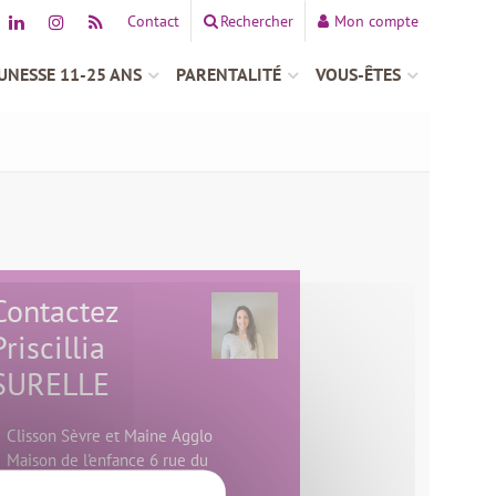
Contact
Rechercher
Mon compte
UNESSE 11-25 ANS
PARENTALITÉ
VOUS-ÊTES
Contactez
Priscillia
SURELLE
Clisson Sèvre et Maine Agglo
Maison de l'enfance 6 rue du
Chanoine Dubois