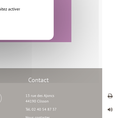
44690 La Haye-Fouassière
itez activer
02 40 54 54 64
nous contacter
Site web
Contact
13 rue des Ajoncs
44190 Clisson
Tél. 02 40 54 87 37
Nous contacter