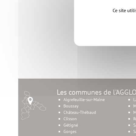
Ce site uti
Les communes de l'AGGL
Aigrefeuille-sur-Maine
L
Boussay
M
Château-Thébaud
M
Clisson
R
Gétigné
S
Gorges
S