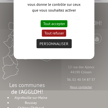
vous donne le contrôle sur ceux
que vous souhaitez activer
Suivez l'AGGLOH!
Tout accepter
Tout refuser
PERSONNALISER
Contact
13 rue des Ajoncs
44190 Clisson
Tél. 02 40 54 87 37
Les communes
Nous contacter
de l'AGGLOH!
Aigrefeuille-sur-Maine
Boussay
Château-Thébaud