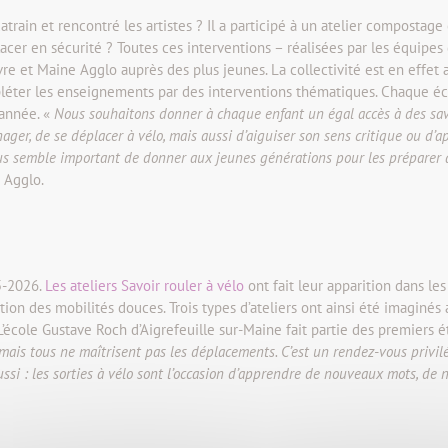
atrain et rencontré les artistes ? Il a participé à un atelier compostage
acer en sécurité ? Toutes ces interventions – réalisées par les équipes 
vre et Maine Agglo auprès des plus jeunes. La collectivité est en effet
léter les enseignements par des interventions thématiques. Chaque écol
’année. «
Nous souhaitons donner à chaque enfant un égal accès à des sa
nager, de se déplacer à vélo, mais aussi d’aiguiser son sens critique ou d
nous semble important de donner aux jeunes générations pour les préparer 
 Agglo.
5-2026.
Les ateliers Savoir rouler à vélo
ont fait leur apparition dans les
ion des mobilités douces. Trois types d’ateliers ont ainsi été imaginés 
école Gustave Roch d’Aigrefeuille sur-Maine fait partie des premiers 
, mais tous ne maîtrisent pas les déplacements. C’est un rendez-vous privi
aussi : les sorties à vélo sont l’occasion d’apprendre de nouveaux mots, de