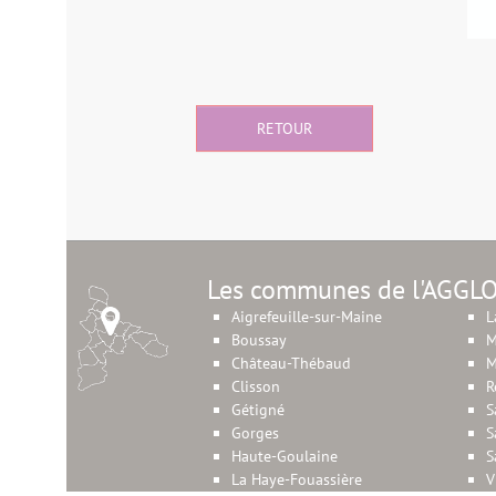
RETOUR
Les communes de l'AGGL
Aigrefeuille-sur-Maine
L
Boussay
M
Château-Thébaud
M
Clisson
R
Gétigné
S
Gorges
S
Haute-Goulaine
S
La Haye-Fouassière
V