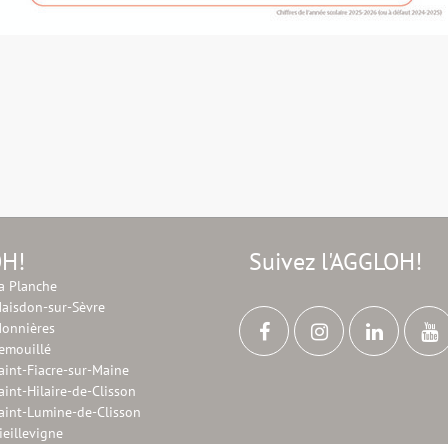
OH!
Suivez l'AGGLOH!
a Planche
aisdon-sur-Sèvre
onnières
emouillé
aint-Fiacre-sur-Maine
aint-Hilaire-de-Clisson
aint-Lumine-de-Clisson
ieillevigne