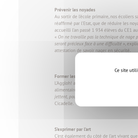
Prévenir les noyades
Au sortir de l’école primaire, nos écoliers
réaffirmé par l’Etat, que de réduire les n
accueilli l’an passé 1 934 élèves du CE1 a
«
On ne travaille pas la technique de nage pur
seront précieux face à une difficulté
», expli
attestation de savoir nager en sécurité.
Ce site uti
Former les citoyens de demain
L’Aggloh! a ainsi missionné l’association
La
alimentaire et le compostage. «
On passe sy
jettent, pour leur faire prendre conscience 
Cicadelle.
S’exprimer par l’art
C’est également du côté de l’art vivant que