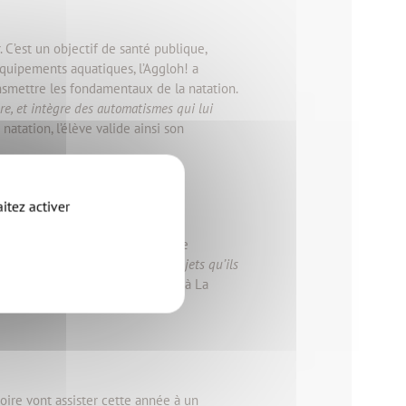
 C’est un objectif de santé publique,
équipements aquatiques, l’Aggloh! a
ansmettre les fondamentaux de la natation.
ure, et intègre des automatismes qui lui
natation, l’élève valide ainsi son
itez activer
déchets à la source, le gaspillage
terroger sur la fabrication des objets qu’ils
ique Titouan Doussin, animateur à La
toire vont assister cette année à un