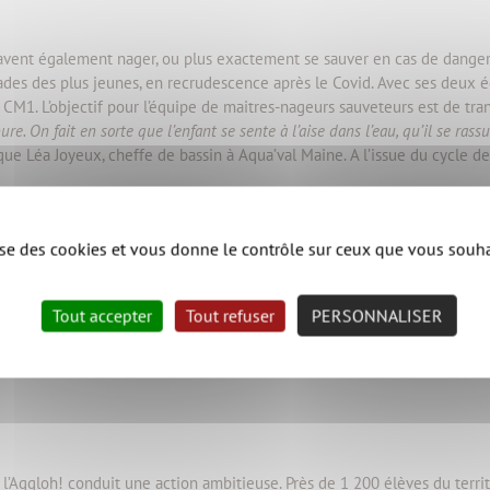
 savent également nager, ou plus exactement se sauver en cas de danger.
oyades des plus jeunes, en recrudescence après le Covid. Avec ses deux 
u CM1. L’objectif pour l’équipe de maitres-nageurs sauveteurs est de tr
e. On fait en sorte que l’enfant se sente à l’aise dans l’eau, qu’il se rass
que Léa Joyeux, cheffe de bassin à Aqua’val Maine. A l’issue du cycle de 
lise des cookies et vous donne le contrôle sur ceux que vous souha
 Cicadelle
pour mener dans les écoles des ateliers sur la réduction des 
Tout accepter
Tout refuser
PERSONNALISER
stématiquement par le jeu pour intéresser les enfants. On les invite à s’in
que chaque objet a nécessité le prélèvement de matières premières
», expl
 l’Aggloh! conduit une action ambitieuse. Près de 1 200 élèves du terri