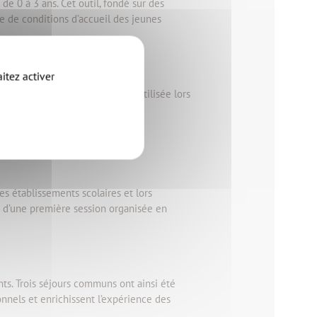
de 0 à 3 ans. Cet outil, fondé sur des
 de conditions d’accueil des jeunes
itez activer
onnels a été réalisée. Elle est utilisée lors
es établissements scolaires et lors
rs d’une première session organisée en
nts. Trois séjours communs ont ainsi été
onnels et enrichissent l’expérience des