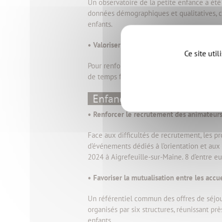
Un observatoire de la petite enfance a été 
données démographiques et qualitatives, c
enfants.
• Valoriser l’accueil individuel
Ce site uti
Pour renforcer l’attractivité du métier d’as
de temps forts, notamment lors du forum m
Enfance
• Renforcer le recrutement des animateurs 
Face aux difficultés de recrutement, les pr
d’événements dédiés à l’orientation et aux 
2024 à Aigrefeuille-sur-Maine. 8 d’entre e
• Favoriser la mutualisation entre les accue
Un référentiel commun des offres de séjours
organisés par six structures, réunissant pr
enfants.