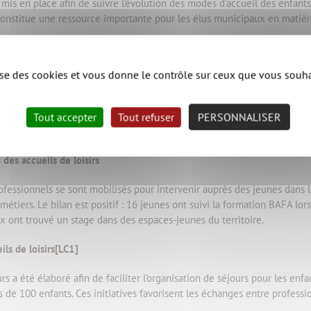
mis en place afin de suivre l’évolution des modes d’accueil des enfants 
onstitue une ressource importante pour les élus municipaux en matière
lise des cookies et vous donne le contrôle sur ceux que vous souha
sistant maternel, une vidéo présentant le portrait croisé de deux professi
étier assistant maternel.
Tout accepter
Tout refuser
PERSONNALISER
des accueils de loisirs
ofessionnels se sont mobilisés pour intervenir auprès des jeunes dans l
métiers. Le bilan est positif : 16 jeunes ont suivi la formation BAFA lo
ux ont trouvé un stage dans des espaces-jeunes du territoire.
ils de loisirs[LC1]
 a été élaboré afin de faciliter l’organisation de séjours pour les enfa
ès de 100 enfants. Ces initiatives favorisent les échanges entre professi